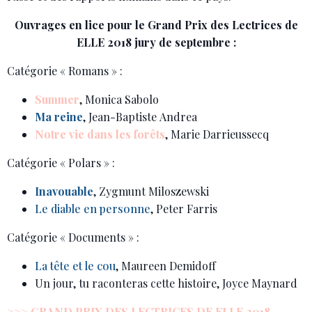
Ouvrages en lice pour le Grand Prix des Lectrices de
ELLE 2018 jury de septembre :
Catégorie « Romans » :
Summer
, Monica Sabolo
Ma reine
, Jean-Baptiste Andrea
Notre vie dans les forêts
, Marie Darrieussecq
Catégorie « Polars » :
Inavouable
, Zygmunt Miloszewski
Le diable en personne
, Peter Farris
Catégorie « Documents » :
La tête et le cou
, Maureen Demidoff
Un jour, tu raconteras cette histoire, Joyce Maynard
>>> GRAND PRIX DES LECTRICES DE ELLE 2018